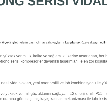
ONG
SERISI
VIDAL
lçekli işletmelerin basınçlı hava ihtiyaçlarını karşılamak üzere dizayn edilmi
üksek verimlilik, kalite ve sağlamlık üzerine tasarlanan, her bir
Strong serisi kompresörler dayanıklı tasarımları ile en zor koşu
ni nesil vida blokları, yeni rotor profili ve lob kombinasyonu ile 
 ve yüksek verimli güç aktarımı sağlayan IE2 enerji sınıfı IP55 m
arım oranına göre seçilmiş kayış-kasnak mekanizması ile tahrik s