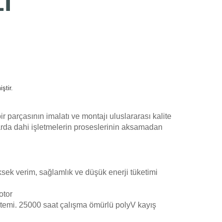
I
ştir.
 parçasının imalatı ve montajı uluslararası kalite
llarda dahi işletmelerin proseslerinin aksamadan
yüksek verim, sağlamlık ve düşük enerji tüketimi
otor
istemi. 25000 saat çalışma ömürlü polyV kayış